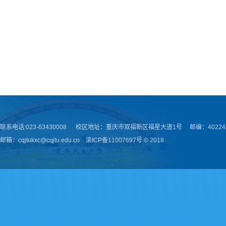
联系电话:023-63430008 校区地址：重庆市双福新区福星大道1号 邮编：40224
邮箱：cqjtukxc@cqjtu.edu.cn 渝ICP备11007697号 © 2018